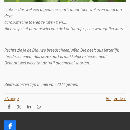
Links is dus wel een algemene soort, maar toch wel even mooi om
deze
acrobatische toeren te laten zien....
Hier zie je het paringswiel van de Lantaarnjes, een waterjuffersoort.
Rechts zie je de Blauwe breedscheenjuffer. Die heeft dus letterlijk
‘brede schenen’, dus deze soort is makkelijk te herkennen!
Behoort wel weer tot de ‘vrij algemene’ soorten.
Beide soorten zijn in mei van 2024 gezien.
«
Vorige
Volgende
»
D
D
S
D
e
e
h
e
l
e
a
l
e
l
r
e
n
e
n
F