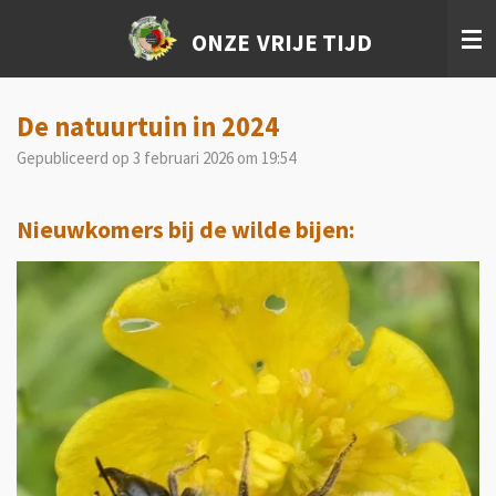
Ga
ONZE
VRIJE TIJD
direct
naar
de
hoofdinhoud
De natuurtuin in 2024
Gepubliceerd op 3 februari 2026 om 19:54
Nieuwkomers bij de wilde bijen: