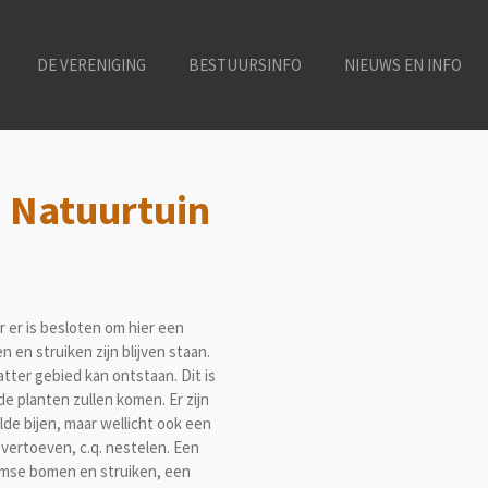
DE VERENIGING
BESTUURSINFO
NIEUWS EN INFO
e Natuurtuin
r er is besloten om hier een
 en struiken zijn blijven staan.
atter gebied kan ontstaan. Dit is
de planten zullen komen. Er zijn
de bijen, maar wellicht ook een
vertoeven, c.q. nestelen. Een
emse bomen en struiken, een