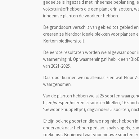
gedeelte is ingezaaid met inheemse beplanting, en
volkstuinliefhebbers die een plant erin zetten, w
inheemse planten de voorkeur hebben.
De grondsoort verschilt van gebied tot gebied e
creëren ze hierdoor ideale plekken voor planten
Kortom biodiversiteit.
De eerste resultaten worden we al gewaar door 
waarneming.nl. Op waarneming.nl heb ik een ‘BioB
van 2021-2025.
Daardoor kunnen we nu allemaal zien wat Floor Zu
waargenomen.
Van de planten hebben we al 25 soorten waargen
bijen/wespen/mieren, 5 soorten libellen, 16 soo
‘Gewoon knuppeltje’), dagvlinders 5 soorten, nach
Er zijn ook nog soorten die we nog niet hebben 
onderzoek naar hebben gedaan, zoals vogels, zoog
toekomst. Benieuwd wat voor nieuwe soorten er d