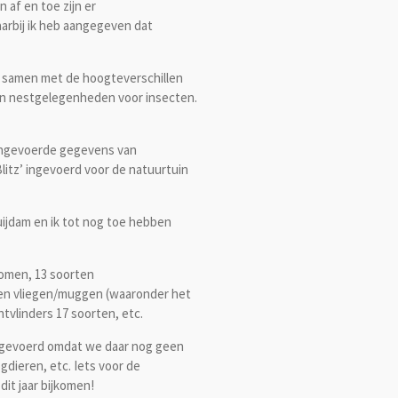
 af en toe zijn er
aarbij ik heb aangegeven dat
n samen met de hoogteverschillen
 en nestgelegenheden voor insecten.
ingevoerde gegevens van
litz’ ingevoerd voor de natuurtuin
ijdam en ik tot nog toe hebben
omen, 13 soorten
rten vliegen/muggen (waaronder het
tvlinders 17 soorten, etc.
ingevoerd omdat we daar nog geen
dieren, etc. Iets voor de
it jaar bijkomen!