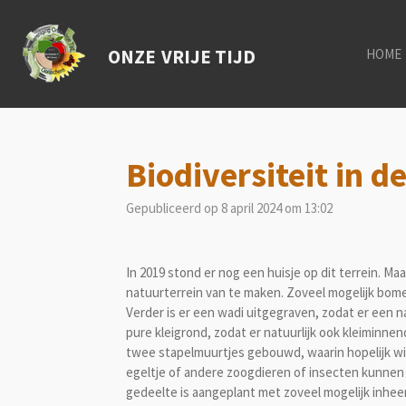
Ga
direct
ONZE
VRIJE TIJD
HOME
naar
de
hoofdinhoud
Biodiversiteit in d
Gepubliceerd op 8 april 2024 om 13:02
In 2019 stond er nog een huisje op dit terrein. Maa
natuurterrein van te maken. Zoveel mogelijk bomen
Verder is er een wadi uitgegraven, zodat er een n
pure kleigrond, zodat er natuurlijk ook kleiminnen
twee stapelmuurtjes gebouwd, waarin hopelijk wil
egeltje of andere zoogdieren of insecten kunnen 
gedeelte is aangeplant met zoveel mogelijk inhe