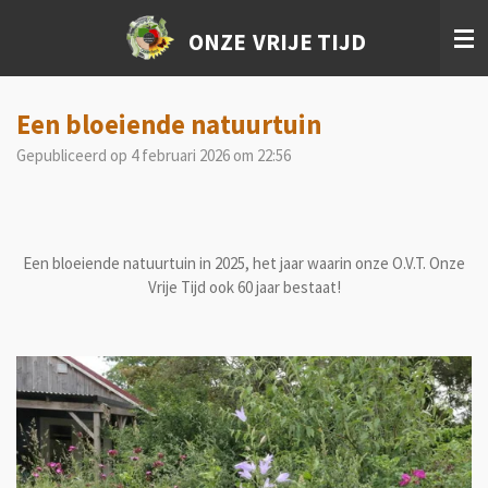
Ga
ONZE
VRIJE TIJD
direct
naar
de
hoofdinhoud
Een bloeiende natuurtuin
Gepubliceerd op 4 februari 2026 om 22:56
Een bloeiende natuurtuin in 2025, het jaar waarin onze O.V.T. Onze
Vrije Tijd ook 60 jaar bestaat!