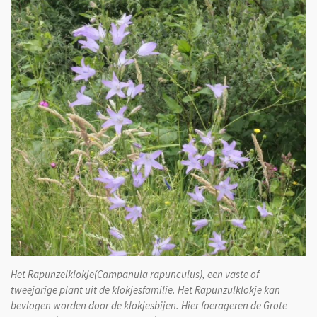
Het Rapunzelklokje(Campanula rapunculus), een vaste of
tweejarige plant uit de klokjesfamilie. Het Rapunzulklokje kan
bevlogen worden door de klokjesbijen. Hier foerageren de Grote